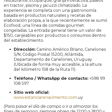
restaurante, Ecoparque, granja interactiva, paseos
en tractor, piscina y jacuzzi climatizado. La
experiencia se completa con una gastronomía
basada en productos naturales y recetas de
elaboración propia, a la que recientemente se sumó
Ecofood, una línea de comidas gourmet
congeladas. La entrada general tiene un valor de
$150, canjeables por productos o consumos dentro
del establecimiento.
Dirección:
Camino Américo Briano, Canelones
S/N, Código Postal 15200, Atlántida,
Departamento de Canelones, Uruguay.
(Ubicada de forma muy accesible, a la altura
del kilómetro 158 de la Ruta 11).
Teléfono / WhatsApp de contacto:
+598 99
108 597
Sitio web oficial:
www.estanciarenacimiento.com
.uy
(Para pasar el día de campo o ir a almorzar los
fines de semana, siempre abren de 12:00 a 18:00 y